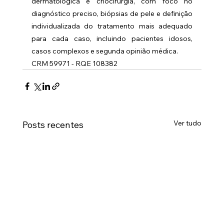
dermatológica e criocirurgia, com foco no 
diagnóstico preciso, biópsias de pele e definição 
individualizada do tratamento mais adequado 
para cada caso, incluindo pacientes idosos, 
casos complexos e segunda opinião médica.
CRM 59971 - RQE 108382
Ver tudo
Posts recentes